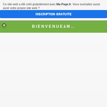
Ce site web a été créé gratuitement avec
Ma-Page.fr
. Vous souhaitez aussi
avoir votre propre site web ?
INSCRIPTION GRATUITE
B I E N V E N U E à M O N T H U R E L