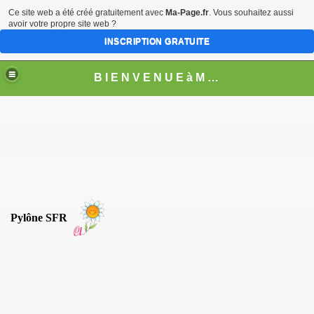
Ce site web a été créé gratuitement avec
Ma-Page.fr
. Vous souhaitez aussi
avoir votre propre site web ?
INSCRIPTION GRATUITE
B I E N V E N U E à M O N T H U R E L
Pylône SFR