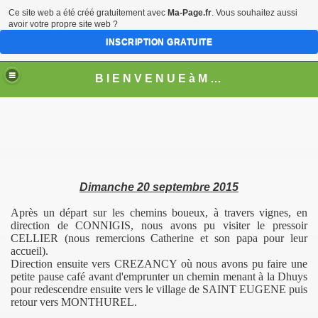
Ce site web a été créé gratuitement avec
Ma-Page.fr
. Vous souhaitez aussi
avoir votre propre site web ?
INSCRIPTION GRATUITE
B I E N V E N U E à M O N T H U R E L
Dimanche 20 septembre 2015
Après un départ sur les chemins boueux, à travers vignes, en
direction de CONNIGIS, nous avons pu visiter le pressoir
CELLIER (nous remercions Catherine et son papa pour leur
accueil).
Direction ensuite vers CREZANCY où nous avons pu faire une
petite pause café avant d'emprunter un chemin menant à la Dhuys
les
pour redescendre ensuite vers le village de SAINT EUGENE puis
retour vers MONTHUREL.