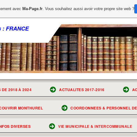
uitement avec
Ma-Page.fr
. Vous souhaitez aussi avoir votre propre site web ?
ys : FRANCE
 DE 2018 À 2024
ACTUALITES 2017-2016
AC
COUVRIR MONTHUREL
COORDONNEES & PERSONNEL DE 
NFOS DIVERSES
VIE MUNICIPALE & INTERCOMMUNALE