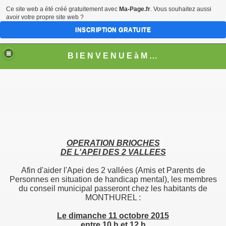
Ce site web a été créé gratuitement avec
Ma-Page.fr
. Vous souhaitez aussi
avoir votre propre site web ?
INSCRIPTION GRATUITE
B I E N V E N U E à M O N T H U R E L
OPERATION BRIOCHES
DE L'APEI DES 2 VALLEES
Afin d'aider l'Apei des 2 vallées (Amis et Parents de
Personnes en situation de handicap mental), les membres
du conseil municipal passeront chez les habitants de
MONTHUREL :
les
Le dimanche 11 octobre 2015
entre 10 h et 12 h