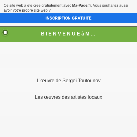
Ce site web a été créé gratuitement avec
Ma-Page.fr
. Vous souhaitez aussi
avoir votre propre site web ?
INSCRIPTION GRATUITE
B I E N V E N U E à M O N T H U R E L
L'œuvre de Sergeï Toutounov
Les œuvres des artistes locaux
MBRE
D'UN BANC