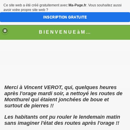
Ce site web a été créé gratuitement avec
Ma-Page.fr
. Vous souhaitez aussi
avoir votre propre site web ?
INSCRIPTION GRATUITE
B I E N V E N U E à M O N T H U R E L
Merci à Vincent VEROT, qui, quelques heures
après l'orage mardi soir, a nettoyé les routes de
MBRE
Monthurel qui étaient jonchées de boue et
surtout de pierres !!
Les habitants ont pu rouler le lendemain matin
sans imaginer l'état des routes après l'orage !!
D'UN BANC