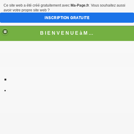
Ce site web a été créé gratuitement avec
Ma-Page.fr
. Vous souhaitez aussi
avoir votre propre site web ?
INSCRIPTION GRATUITE
B I E N V E N U E à M O N T H U R E L